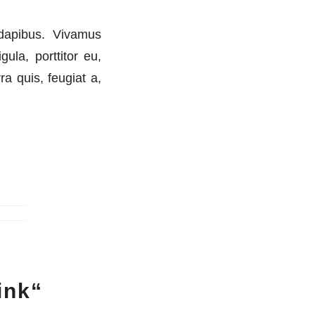
 dapibus. Vivamus
ula, porttitor eu,
a quis, feugiat a,
ink“