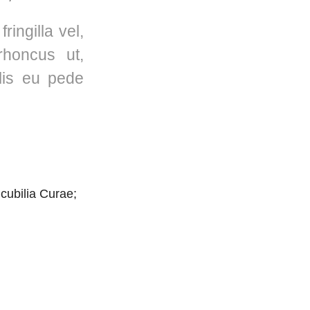
ingilla vel,
rhoncus ut,
elis eu pede
 cubilia Curae;