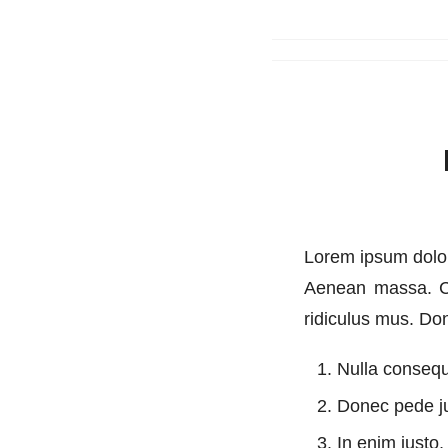
Lorem ipsum dolor
Aenean massa. Cu
ridiculus mus. Don
Nulla conseq
Donec pede jus
In enim justo,