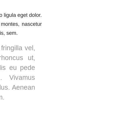
ligula eget dolor.
 montes, nascetur
is, sem.
ingilla vel,
rhoncus ut,
elis eu pede
s. Vivamus
llus. Aenean
m.